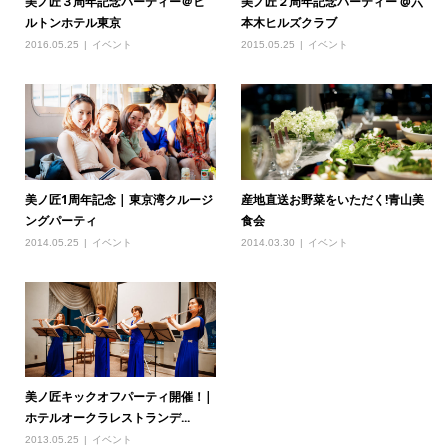
美ノ匠３周年記念パーティー＠ヒ
美ノ匠２周年記念パーティー @六
ルトンホテル東京
本木ヒルズクラブ
2016.05.25
イベント
2015.05.25
イベント
美ノ匠1周年記念 | 東京湾クルージ
産地直送お野菜をいただく!青山美
ングパーティ
食会
2014.05.25
イベント
2014.03.30
イベント
美ノ匠キックオフパーティ開催！|
ホテルオークラレストランデ...
2013.05.25
イベント